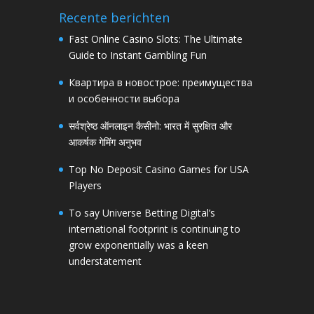
Recente berichten
Fast Online Casino Slots: The Ultimate
Guide to Instant Gambling Fun
Квартира в новострое: преимущества
и особенности выбора
सर्वश्रेष्ठ ऑनलाइन कैसीनो: भारत में सुरक्षित और
आकर्षक गेमिंग अनुभव
Top No Deposit Casino Games for USA
Players
To say Universe Betting Digital’s
international footprint is continuing to
grow exponentially was a keen
understatement