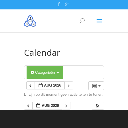
Calendar
Categorieën
AUG 2026
Er zijn op dit moment geen activiteiten te tonen.
AUG 2026