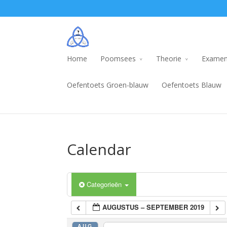
Home
Poomsees
Theorie
Examen
Oefentoets Groen-blauw
Oefentoets Blauw
Calendar
Categorieën
AUGUSTUS – SEPTEMBER 2019
AUG