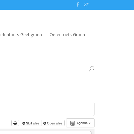
efentoets Geel-groen
Oefentoets Groen
Agenda
Sluit alles
Open alles