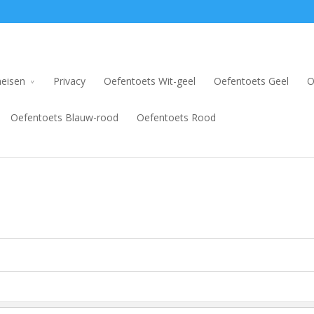
eisen
Privacy
Oefentoets Wit-geel
Oefentoets Geel
O
Oefentoets Blauw-rood
Oefentoets Rood