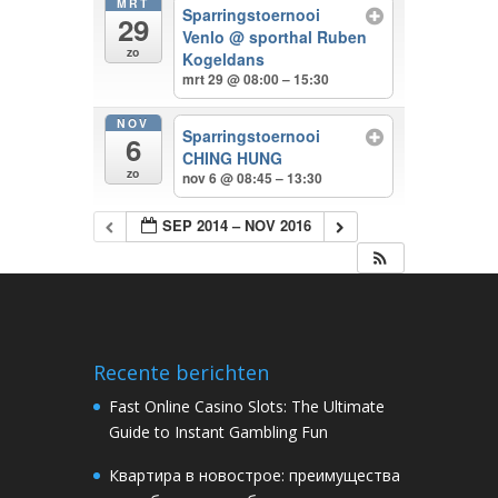
MRT
Sparringstoernooi
29
Venlo
@ sporthal Ruben
zo
Kogeldans
mrt 29 @ 08:00 – 15:30
NOV
Sparringstoernooi
6
CHING HUNG
zo
nov 6 @ 08:45 – 13:30
SEP 2014 – NOV 2016
Recente berichten
Fast Online Casino Slots: The Ultimate
Guide to Instant Gambling Fun
Квартира в новострое: преимущества