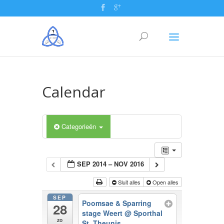
Calendar
Categorieën
SEP 2014 – NOV 2016
Sluit alles
Open alles
SEP
Poomsae & Sparring
28
stage Weert
@ Sporthal
zo
St. Theunis