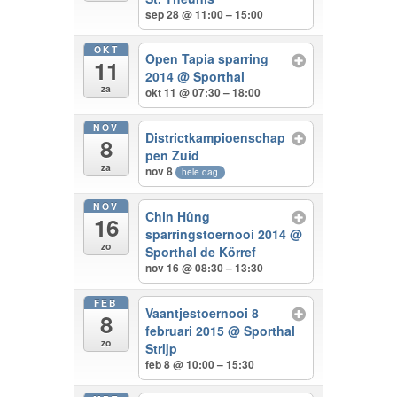
sep 28 @ 11:00 – 15:00
OKT
Open Tapia sparring
11
2014
@ Sporthal
za
okt 11 @ 07:30 – 18:00
NOV
Districtkampioenschap
8
pen Zuid
za
nov 8
hele dag
NOV
Chin Hûng
16
sparringstoernooi 2014
@
zo
Sporthal de Körref
nov 16 @ 08:30 – 13:30
FEB
Vaantjestoernooi 8
8
februari 2015
@ Sporthal
zo
Strijp
feb 8 @ 10:00 – 15:30