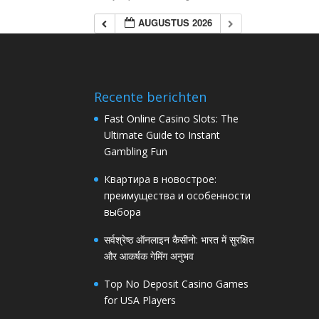
AUGUSTUS 2026
Recente berichten
Fast Online Casino Slots: The
Ultimate Guide to Instant
Gambling Fun
Квартира в новострое:
преимущества и особенности
выбора
सर्वश्रेष्ठ ऑनलाइन कैसीनो: भारत में सुरक्षित
और आकर्षक गेमिंग अनुभव
Top No Deposit Casino Games
for USA Players