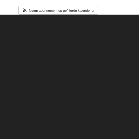
Neem abonnement op gefilterde kalender