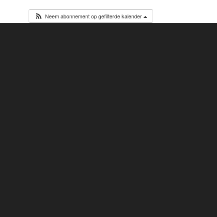
Neem abonnement op gefilterde kalender