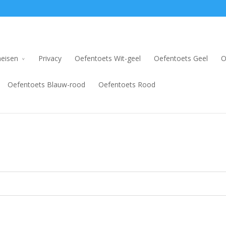
eisen
Privacy
Oefentoets Wit-geel
Oefentoets Geel
O
Oefentoets Blauw-rood
Oefentoets Rood