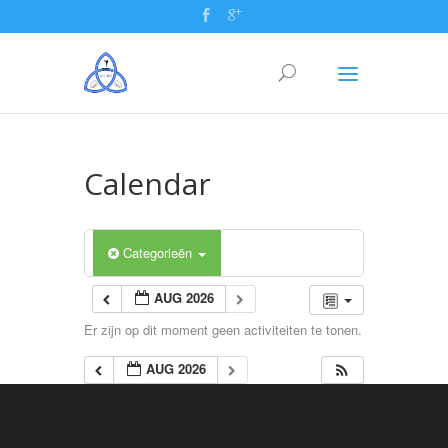
Calendar
Categorieën
AUG 2026
Er zijn op dit moment geen activiteiten te tonen.
AUG 2026