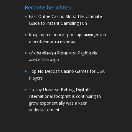
Recente berichten
Fast Online Casino Slots: The Ultimate
Guide to Instant Gambling Fun
Квартира в новострое: преимущества
и особенности выбора
सर्वश्रेष्ठ ऑनलाइन कैसीनो: भारत में सुरक्षित और
आकर्षक गेमिंग अनुभव
Top No Deposit Casino Games for USA
Players
To say Universe Betting Digital’s
international footprint is continuing to
grow exponentially was a keen
understatement