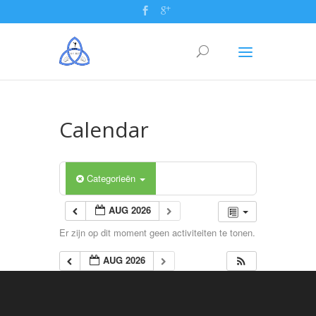
Calendar
Categorieën
AUG 2026
Er zijn op dit moment geen activiteiten te tonen.
AUG 2026