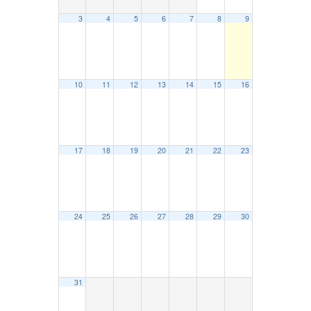
3
4
5
6
7
8
9
10
11
12
13
14
15
16
17
18
19
20
21
22
23
24
25
26
27
28
29
30
31