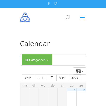
Calendar
Categorieën
2025
JUL
SEP
2027
ma
di
wo
do
vr
za
zo
1
2