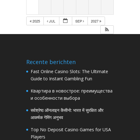
2025
JUL
SEP
2027
Recente berichten
Fast Online Casino Slots: The Ultimate
Guide to Instant Gambling Fun
Квартира в новострое: преимущества
и особенности выбора
सर्वश्रेष्ठ ऑनलाइन कैसीनो: भारत में सुरक्षित और
आकर्षक गेमिंग अनुभव
Top No Deposit Casino Games for USA
Players