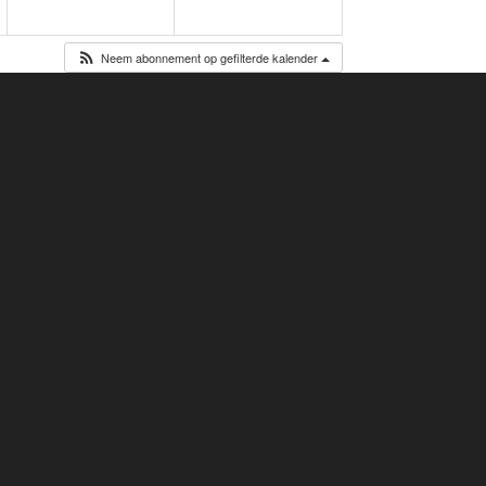
Neem abonnement op gefilterde kalender