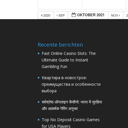
OKTOBER 2021
2020
SEP
NOV
Recente berichten
Fast Online Casino Slots: The
Ultimate Guide to Instant
Gambling Fun
Квартира в новострое:
преимущества и особенности
выбора
सर्वश्रेष्ठ ऑनलाइन कैसीनो: भारत में सुरक्षित
और आकर्षक गेमिंग अनुभव
Top No Deposit Casino Games
for USA Players