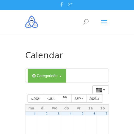
Calendar
Categorieën
2021
JUL
SEP
2023
ma
di
wo
do
vr
za
zo
1
2
3
4
5
6
7