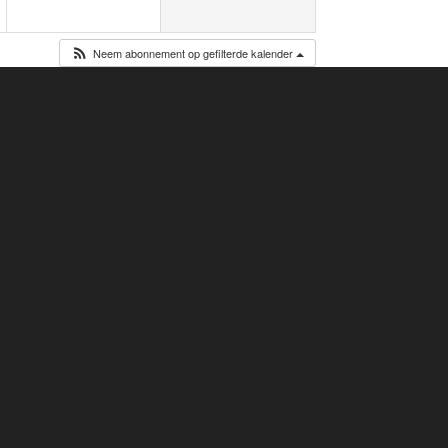
Neem abonnement op gefilterde kalender