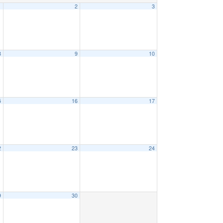
1
2
3
8
9
10
5
16
17
2
23
24
9
30