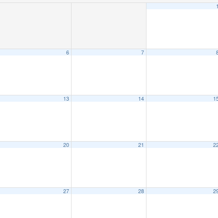
6
7
13
14
1
20
21
2
27
28
2