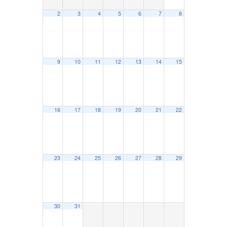
2
3
4
5
6
7
8
9
10
11
12
13
14
15
16
17
18
19
20
21
22
23
24
25
26
27
28
29
30
31