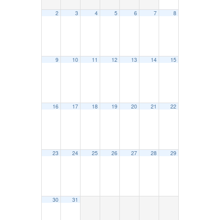
2
3
4
5
6
7
8
9
10
11
12
13
14
15
16
17
18
19
20
21
22
23
24
25
26
27
28
29
30
31