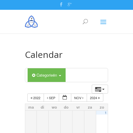
Calendar
Categorieën
2022
SEP
NOV
2024
ma
di
wo
do
vr
za
zo
1