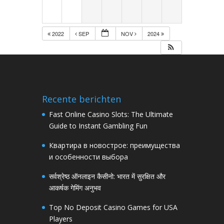
2022
SEP
NOV
2024
Recente berichten
Fast Online Casino Slots: The Ultimate
Guide to Instant Gambling Fun
Квартира в новострое: преимущества
и особенности выбора
सर्वश्रेष्ठ ऑनलाइन कैसीनो: भारत में सुरक्षित और
आकर्षक गेमिंग अनुभव
Top No Deposit Casino Games for USA
Players