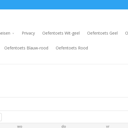
eisen
Privacy
Oefentoets Wit-geel
Oefentoets Geel
O
Oefentoets Blauw-rood
Oefentoets Rood
wo
do
vr