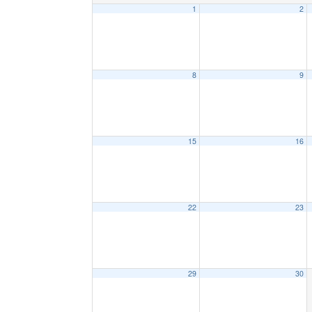
1
2
8
9
15
16
22
23
29
30