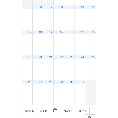
5
6
7
8
9
10
11
12
13
14
15
16
17
18
19
20
21
22
23
24
25
26
27
28
29
30
31
2025
SEP
NOV
2027