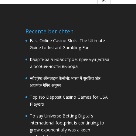
Recente berichten
Fast Online Casino Slots: The Ultimate
Guide to Instant Gambling Fun
Квартира в новострое: преимущества
и особенности выбора
सर्वश्रेष्ठ ऑनलाइन कैसीनो: भारत में सुरक्षित और
आकर्षक गेमिंग अनुभव
Top No Deposit Casino Games for USA
Players
To say Universe Betting Digital’s
international footprint is continuing to
grow exponentially was a keen