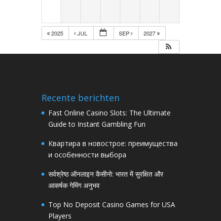
2025
JUL
SEP
2027
Recente berichten
Fast Online Casino Slots: The Ultimate
Guide to Instant Gambling Fun
Квартира в новострое: преимущества
и особенности выбора
सर्वश्रेष्ठ ऑनलाइन कैसीनो: भारत में सुरक्षित और
आकर्षक गेमिंग अनुभव
Top No Deposit Casino Games for USA
Players