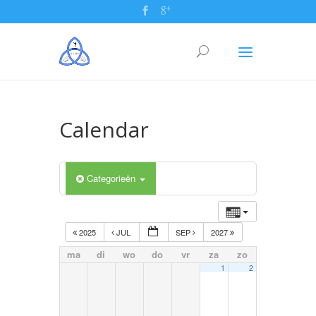
Calendar
Categorieën
2025
JUL
SEP
2027
ma
di
wo
do
vr
za
zo
1
2