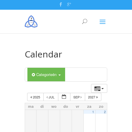
Calendar
Categorieën
2025
JUL
SEP
2027
ma
di
wo
do
vr
za
zo
1
2