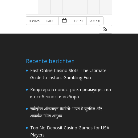
2025
JUL
SEP
2027
Recente berichten
Fast Online Casino Slots: The Ultimate
Guide to Instant Gambling Fun
Квартира в новострое: преимущества
и особенности выбора
सर्वश्रेष्ठ ऑनलाइन कैसीनो: भारत में सुरक्षित और
आकर्षक गेमिंग अनुभव
Top No Deposit Casino Games for USA
Players