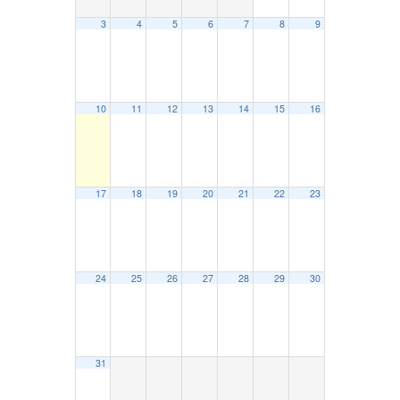
3
4
5
6
7
8
9
10
11
12
13
14
15
16
17
18
19
20
21
22
23
24
25
26
27
28
29
30
31