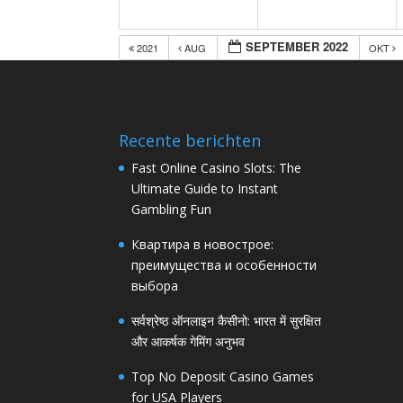
SEPTEMBER 2022
2021
AUG
OKT
Recente berichten
Fast Online Casino Slots: The
Ultimate Guide to Instant
Gambling Fun
Квартира в новострое:
преимущества и особенности
выбора
सर्वश्रेष्ठ ऑनलाइन कैसीनो: भारत में सुरक्षित
और आकर्षक गेमिंग अनुभव
Top No Deposit Casino Games
for USA Players