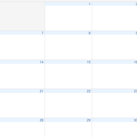
1
7
8
14
15
1
21
22
2
28
29
3