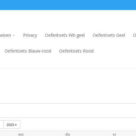
eisen
Privacy
Oefentoets Wit-geel
Oefentoets Geel
O
Oefentoets Blauw-rood
Oefentoets Rood
2023
wo
do
vr