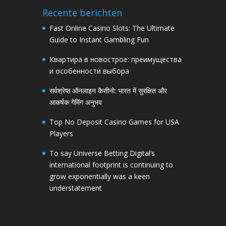
Recente berichten
Fast Online Casino Slots: The Ultimate
Guide to Instant Gambling Fun
Квартира в новострое: преимущества
и особенности выбора
सर्वश्रेष्ठ ऑनलाइन कैसीनो: भारत में सुरक्षित और
आकर्षक गेमिंग अनुभव
Top No Deposit Casino Games for USA
Players
To say Universe Betting Digital’s
international footprint is continuing to
grow exponentially was a keen
understatement