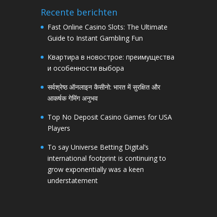
Recente berichten
Fast Online Casino Slots: The Ultimate
Guide to Instant Gambling Fun
Квартира в новострое: преимущества
и особенности выбора
सर्वश्रेष्ठ ऑनलाइन कैसीनो: भारत में सुरक्षित और
आकर्षक गेमिंग अनुभव
Top No Deposit Casino Games for USA
Players
To say Universe Betting Digital’s
international footprint is continuing to
grow exponentially was a keen
understatement