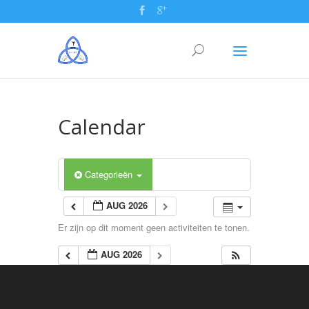
Calendar
Categorieën
AUG 2026
Er zijn op dit moment geen activiteiten te tonen.
AUG 2026