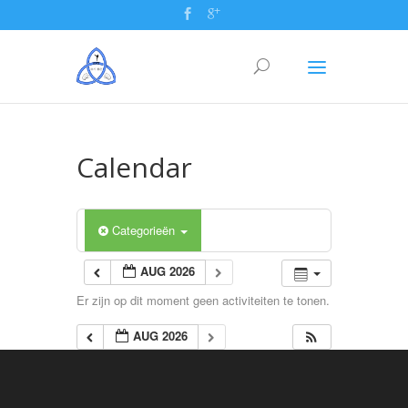
Calendar
Categorieën
AUG 2026
Er zijn op dit moment geen activiteiten te tonen.
AUG 2026