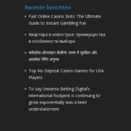
Recente berichten
Fast Online Casino Slots: The Ultimate
Guide to Instant Gambling Fun
Квартира в новострое: преимущества
и особенности выбора
सर्वश्रेष्ठ ऑनलाइन कैसीनो: भारत में सुरक्षित और
आकर्षक गेमिंग अनुभव
Top No Deposit Casino Games for USA
Players
To say Universe Betting Digital’s
international footprint is continuing to
grow exponentially was a keen
understatement