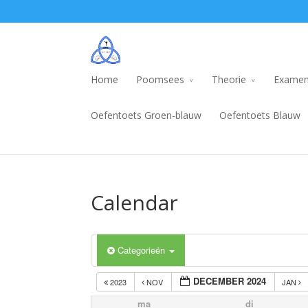
Home
Poomsees
Theorie
Examen
Oefentoets Groen-blauw
Oefentoets Blauw
Calendar
Categorieën
DECEMBER 2024
2023
NOV
JAN
ma
di