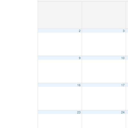
2
3
9
10
16
17
23
24