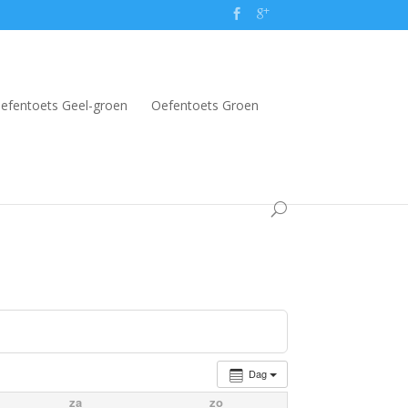
efentoets Geel-groen
Oefentoets Groen
Dag
za
zo