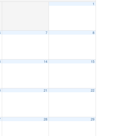
1
6
7
8
3
14
15
0
21
22
7
28
29