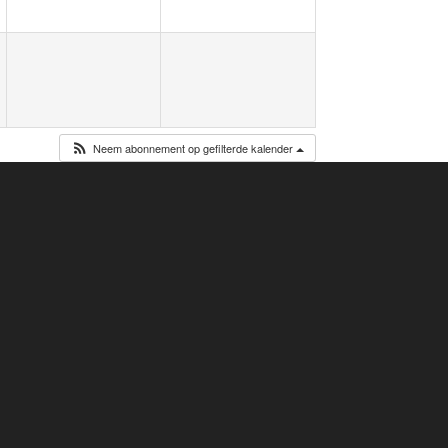
Neem abonnement op gefilterde kalender