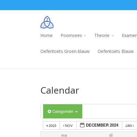
Home
Poomsees
Theorie
Examen
Oefentoets Groen-blauw
Oefentoets Blauw
Calendar
Categorieën
DECEMBER 2024
2023
NOV
JAN
ma
di