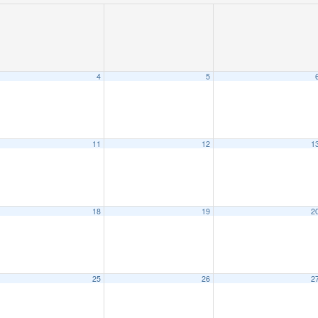
4
5
11
12
1
18
19
2
25
26
2