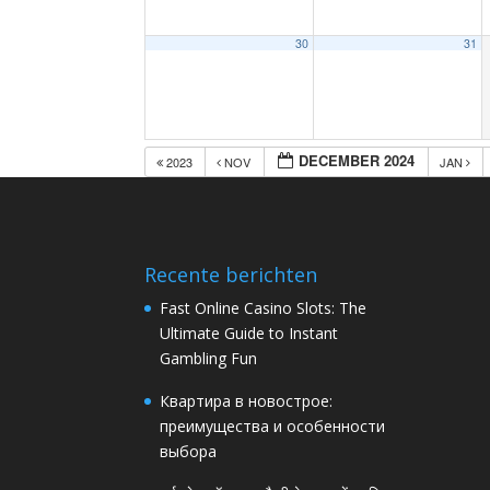
30
31
DECEMBER 2024
2023
NOV
JAN
Recente berichten
Fast Online Casino Slots: The
Ultimate Guide to Instant
Gambling Fun
Квартира в новострое:
преимущества и особенности
выбора