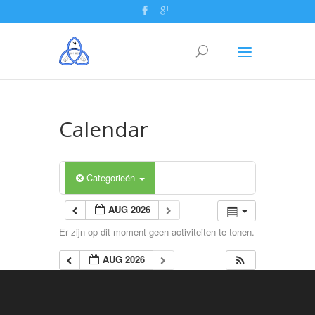
Calendar
Categorieën
AUG 2026
Er zijn op dit moment geen activiteiten te tonen.
AUG 2026