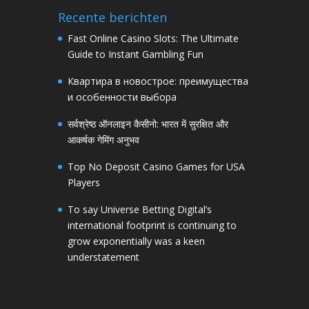
Recente berichten
Fast Online Casino Slots: The Ultimate
Guide to Instant Gambling Fun
Квартира в новострое: преимущества
и особенности выбора
सर्वश्रेष्ठ ऑनलाइन कैसीनो: भारत में सुरक्षित और
आकर्षक गेमिंग अनुभव
Top No Deposit Casino Games for USA
Players
To say Universe Betting Digital’s
international footprint is continuing to
grow exponentially was a keen
understatement