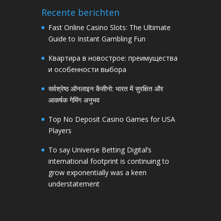
Recente berichten
Fast Online Casino Slots: The Ultimate
Guide to Instant Gambling Fun
Квартира в новострое: преимущества
и особенности выбора
सर्वश्रेष्ठ ऑनलाइन कैसीनो: भारत में सुरक्षित और
आकर्षक गेमिंग अनुभव
Top No Deposit Casino Games for USA
Players
To say Universe Betting Digital’s
international footprint is continuing to
grow exponentially was a keen
understatement