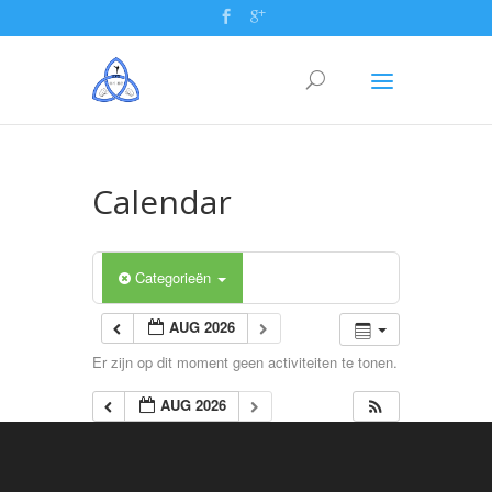
Calendar
Categorieën
AUG 2026
Er zijn op dit moment geen activiteiten te tonen.
AUG 2026