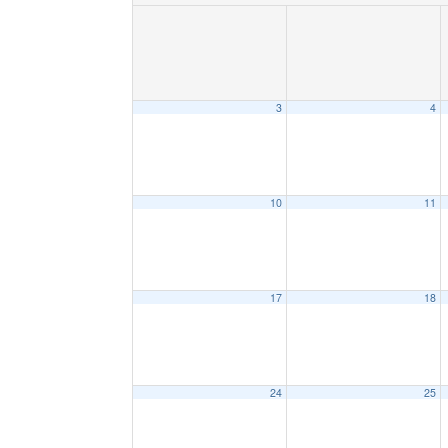
3
4
10
11
17
18
24
25