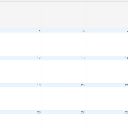
5
6
12
13
1
19
20
2
26
27
2