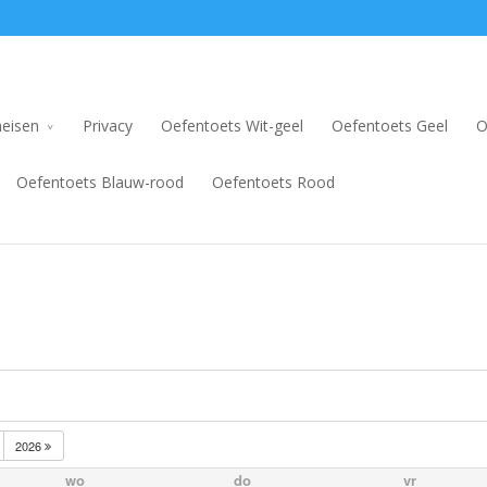
eisen
Privacy
Oefentoets Wit-geel
Oefentoets Geel
O
Oefentoets Blauw-rood
Oefentoets Rood
2026
wo
do
vr