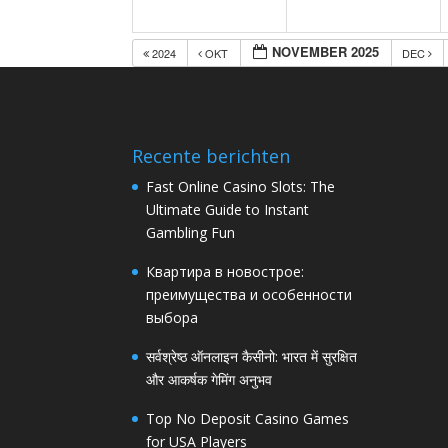
NOVEMBER 2025
2024
OKT
DEC
Recente berichten
Fast Online Casino Slots: The
Ultimate Guide to Instant
Gambling Fun
Квартира в новострое:
преимущества и особенности
выбора
सर्वश्रेष्ठ ऑनलाइन कैसीनो: भारत में सुरक्षित
और आकर्षक गेमिंग अनुभव
Top No Deposit Casino Games
for USA Players