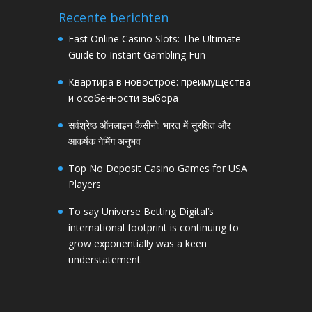
Recente berichten
Fast Online Casino Slots: The Ultimate
Guide to Instant Gambling Fun
Квартира в новострое: преимущества
и особенности выбора
सर्वश्रेष्ठ ऑनलाइन कैसीनो: भारत में सुरक्षित और
आकर्षक गेमिंग अनुभव
Top No Deposit Casino Games for USA
Players
To say Universe Betting Digital’s
international footprint is continuing to
grow exponentially was a keen
understatement