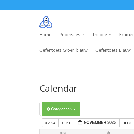
Home
Poomsees
Theorie
Examen
Oefentoets Groen-blauw
Oefentoets Blauw
Calendar
Categorieën
NOVEMBER 2025
2024
OKT
DEC
ma
di