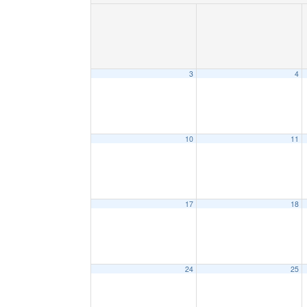
3
4
10
11
17
18
24
25