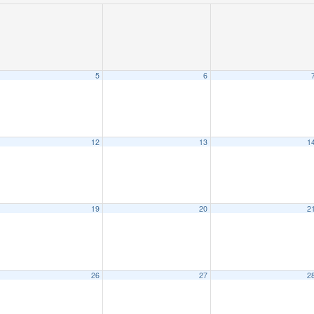
5
6
12
13
1
19
20
2
26
27
2