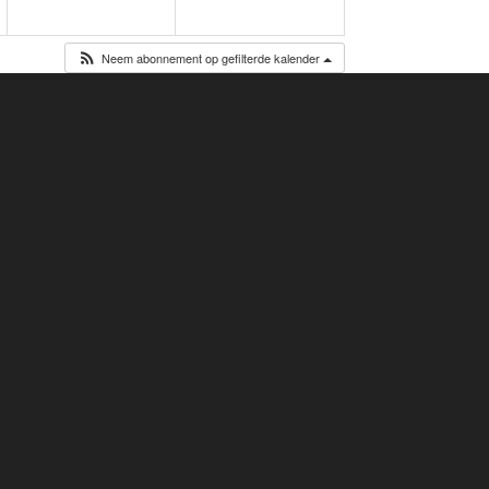
Neem abonnement op gefilterde kalender