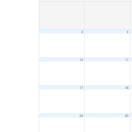
3
4
10
11
17
18
24
25