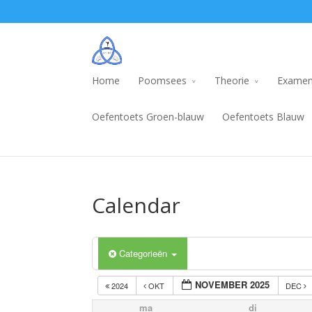
Home
Poomsees
Theorie
Examen
Oefentoets Groen-blauw
Oefentoets Blauw
Calendar
Categorieën
NOVEMBER 2025
2024
OKT
DEC
ma
di