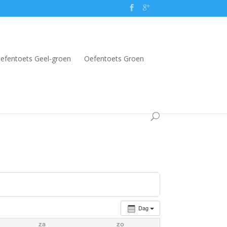
efentoets Geel-groen
Oefentoets Groen
Dag
za
zo