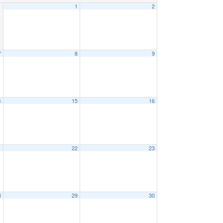
1
2
7
8
9
4
15
16
1
22
23
8
29
30