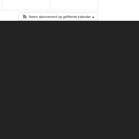
Neem abonnement op gefilterde kalender