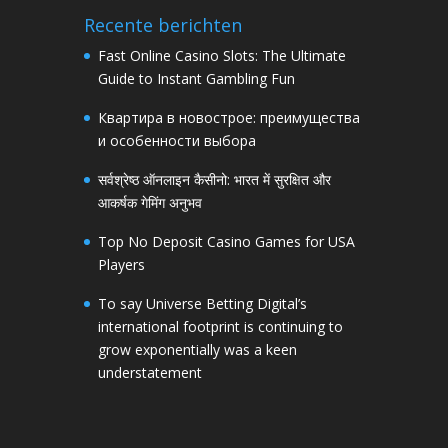
Recente berichten
Fast Online Casino Slots: The Ultimate
Guide to Instant Gambling Fun
Квартира в новострое: преимущества
и особенности выбора
सर्वश्रेष्ठ ऑनलाइन कैसीनो: भारत में सुरक्षित और
आकर्षक गेमिंग अनुभव
Top No Deposit Casino Games for USA
Players
To say Universe Betting Digital’s
international footprint is continuing to
grow exponentially was a keen
understatement