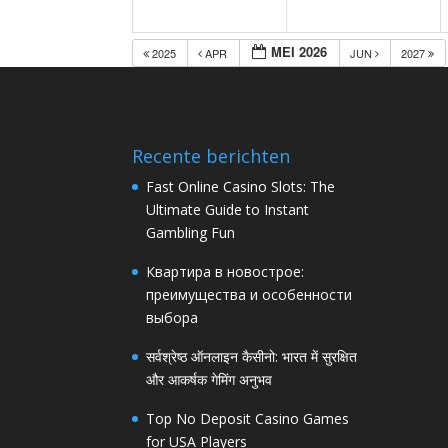
MEI 2026
2025
APR
JUN
2027
Recente berichten
Fast Online Casino Slots: The
Ultimate Guide to Instant
Gambling Fun
Квартира в новострое:
преимущества и особенности
выбора
सर्वश्रेष्ठ ऑनलाइन कैसीनो: भारत में सुरक्षित
और आकर्षक गेमिंग अनुभव
Top No Deposit Casino Games
for USA Players