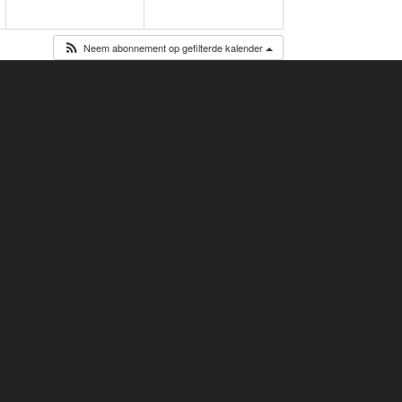
Neem abonnement op gefilterde kalender