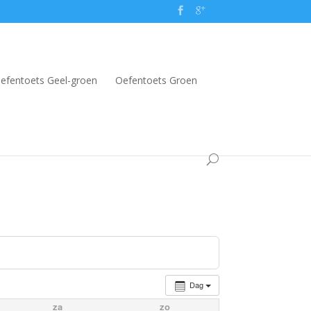
efentoets Geel-groen
Oefentoets Groen
Dag
za
zo