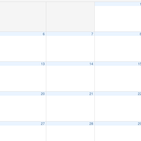
6
7
13
14
1
20
21
2
27
28
2