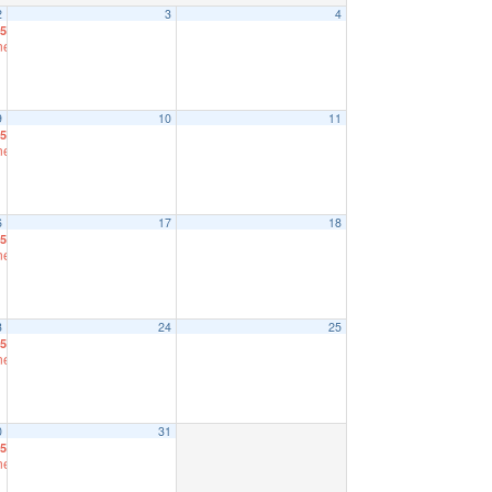
2
3
4
15
enen
19:15
9
10
11
15
enen
19:15
6
17
18
15
enen
19:15
3
24
25
15
enen
19:15
0
31
15
enen
19:15