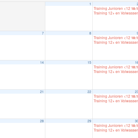
1
Training Junioren <12
18:
Training 12+ en Volwass
7
8
Training Junioren <12
18:
Training 12+ en Volwass
14
15
1
Training Junioren <12
18:
Training 12+ en Volwass
21
22
2
Training Junioren <12
18:
Training 12+ en Volwass
28
29
3
Training Junioren <12
18:
Training 12+ en Volwass