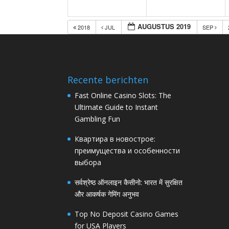
AUGUSTUS 2019
2018
JUL
SEP
Recente berichten
Fast Online Casino Slots: The
Ultimate Guide to Instant
Gambling Fun
Квартира в новострое:
преимущества и особенности
выбора
सर्वश्रेष्ठ ऑनलाइन कैसीनो: भारत में सुरक्षित
और आकर्षक गेमिंग अनुभव
Top No Deposit Casino Games
for USA Players