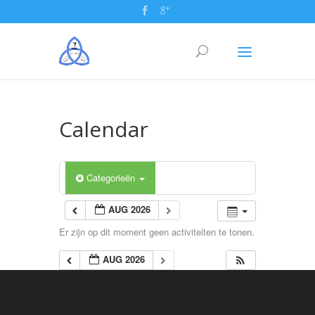
Calendar
Categorieën
AUG 2026
Er zijn op dit moment geen activiteiten te tonen.
AUG 2026