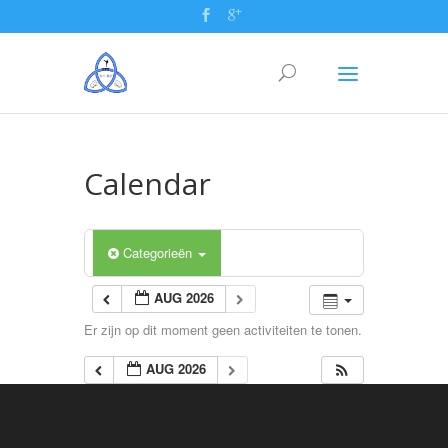
Calendar
Categorieën
AUG 2026
Er zijn op dit moment geen activiteiten te tonen.
AUG 2026