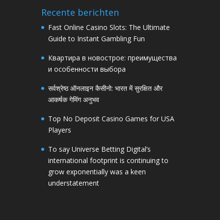
Recente berichten
Fast Online Casino Slots: The Ultimate
Guide to Instant Gambling Fun
Квартира в новострое: преимущества
и особенности выбора
सर्वश्रेष्ठ ऑनलाइन कैसीनो: भारत में सुरक्षित और
आकर्षक गेमिंग अनुभव
Top No Deposit Casino Games for USA
Players
To say Universe Betting Digital’s
international footprint is continuing to
grow exponentially was a keen
understatement