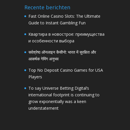
Recente berichten
Fast Online Casino Slots: The Ultimate
Guide to Instant Gambling Fun
Квартира в новострое: преимущества
и особенности выбора
सर्वश्रेष्ठ ऑनलाइन कैसीनो: भारत में सुरक्षित और
आकर्षक गेमिंग अनुभव
Top No Deposit Casino Games for USA
Players
To say Universe Betting Digital’s
international footprint is continuing to
grow exponentially was a keen
understatement