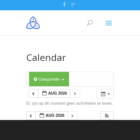
Calendar
Categorieën
AUG 2026
Er zijn op dit moment geen activiteiten te tonen.
AUG 2026