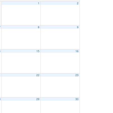
1
2
7
8
9
4
15
16
1
22
23
8
29
30