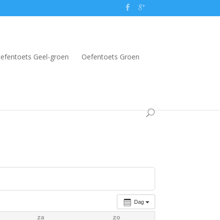
efentoets Geel-groen
Oefentoets Groen
Dag
za
zo