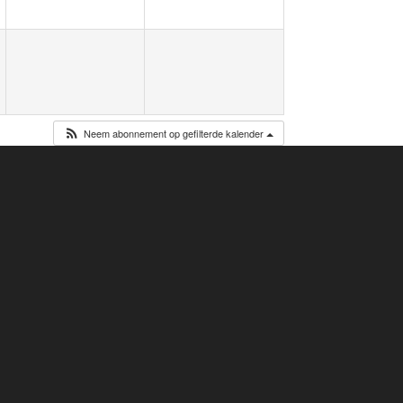
Neem abonnement op gefilterde kalender