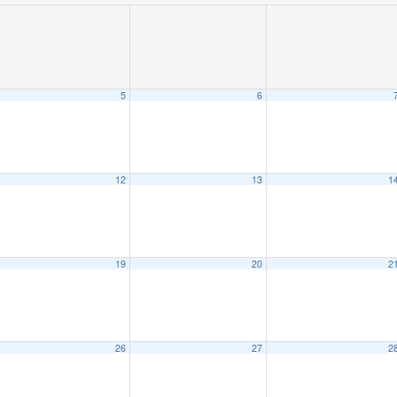
5
6
12
13
1
19
20
2
26
27
2