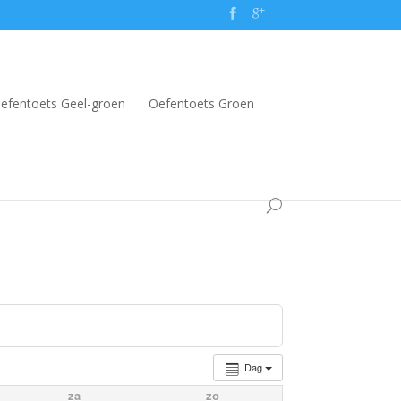
efentoets Geel-groen
Oefentoets Groen
Dag
za
zo