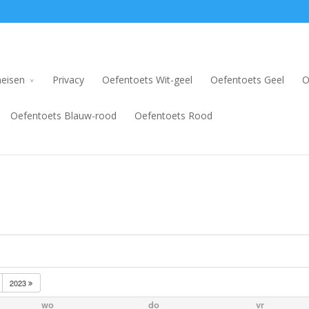
eisen
Privacy
Oefentoets Wit-geel
Oefentoets Geel
O
Oefentoets Blauw-rood
Oefentoets Rood
2023
wo
do
vr