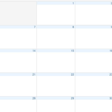
1
7
8
14
15
1
21
22
2
28
29
3