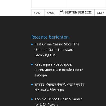
SEPTEMBER 2022
2021
AUG
OKT
Recente berichten
Fast Online Casino Slots: The
Ultimate Guide to Instant
Gambling Fun
Квартира в новострое:
преимущества и особенности
выбора
सर्वश्रेष्ठ ऑनलाइन कैसीनो: भारत में सुरक्षित
और आकर्षक गेमिंग अनुभव
Top No Deposit Casino Games
for USA Players