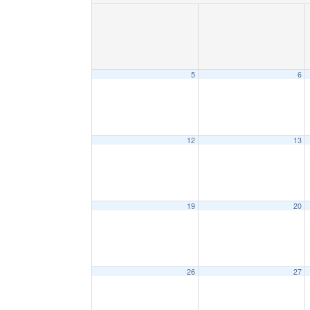
5
6
12
13
19
20
26
27