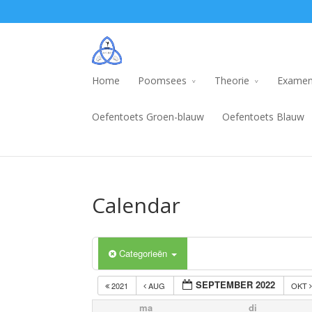
Home
Poomsees
Theorie
Examen
Oefentoets Groen-blauw
Oefentoets Blauw
Calendar
Categorieën
SEPTEMBER 2022
2021
AUG
OKT
ma
di