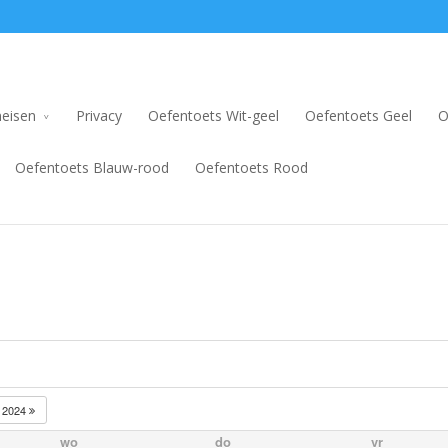
eisen
Privacy
Oefentoets Wit-geel
Oefentoets Geel
O
Oefentoets Blauw-rood
Oefentoets Rood
2024
wo
do
vr