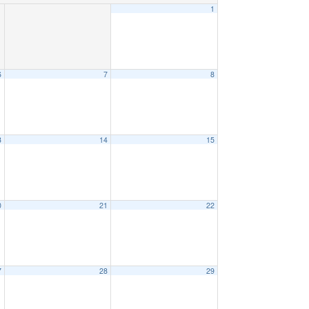
1
6
7
8
3
14
15
0
21
22
7
28
29