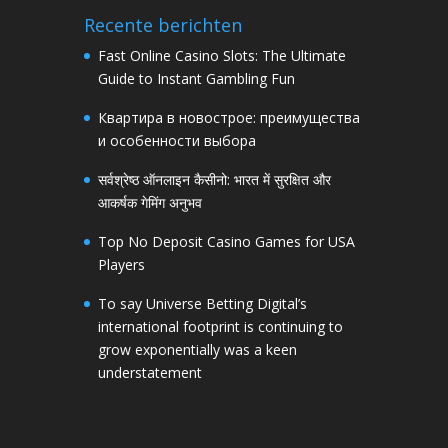
Recente berichten
Fast Online Casino Slots: The Ultimate
Guide to Instant Gambling Fun
Квартира в новострое: преимущества
и особенности выбора
सर्वश्रेष्ठ ऑनलाइन कैसीनो: भारत में सुरक्षित और
आकर्षक गेमिंग अनुभव
Top No Deposit Casino Games for USA
Players
To say Universe Betting Digital’s
international footprint is continuing to
grow exponentially was a keen
understatement