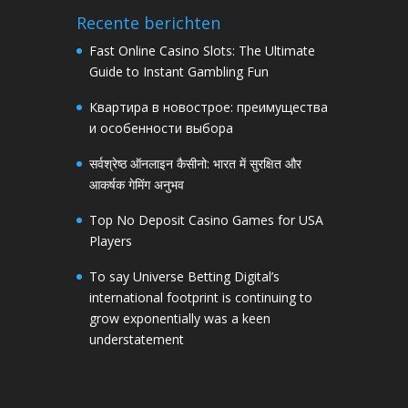
Recente berichten
Fast Online Casino Slots: The Ultimate
Guide to Instant Gambling Fun
Квартира в новострое: преимущества
и особенности выбора
सर्वश्रेष्ठ ऑनलाइन कैसीनो: भारत में सुरक्षित और
आकर्षक गेमिंग अनुभव
Top No Deposit Casino Games for USA
Players
To say Universe Betting Digital’s
international footprint is continuing to
grow exponentially was a keen
understatement