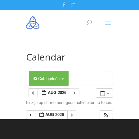
Calendar
Categorieën
AUG 2026
Er zijn op dit moment geen activiteiten te tonen.
AUG 2026