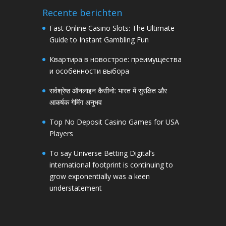
Recente berichten
Fast Online Casino Slots: The Ultimate
Guide to Instant Gambling Fun
Квартира в новострое: преимущества
и особенности выбора
सर्वश्रेष्ठ ऑनलाइन कैसीनो: भारत में सुरक्षित और
आकर्षक गेमिंग अनुभव
Top No Deposit Casino Games for USA
Players
To say Universe Betting Digital’s
international footprint is continuing to
grow exponentially was a keen
understatement