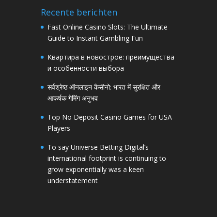
Recente berichten
Fast Online Casino Slots: The Ultimate
Guide to Instant Gambling Fun
Квартира в новострое: преимущества
и особенности выбора
सर्वश्रेष्ठ ऑनलाइन कैसीनो: भारत में सुरक्षित और
आकर्षक गेमिंग अनुभव
Top No Deposit Casino Games for USA
Players
To say Universe Betting Digital’s
international footprint is continuing to
grow exponentially was a keen
understatement