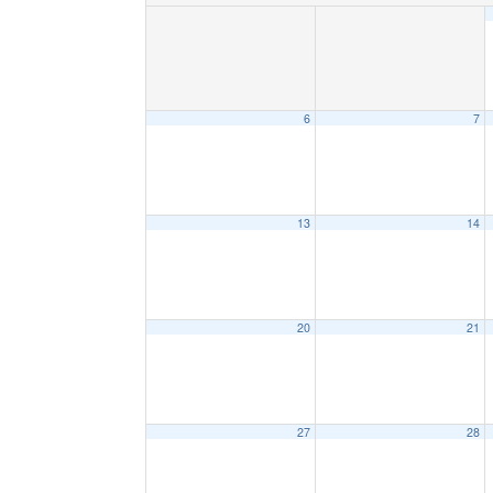
6
7
13
14
20
21
27
28